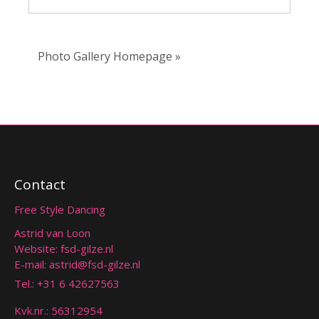
Photo Gallery Homepage »
Contact
Free Style Dancing
Astrid van Loon
Website: fsd-gilze.nl
E-mail:
astrid@fsd-gilze.nl
Tel.:
+31 6 42627563
Kvk.nr.: 56312954