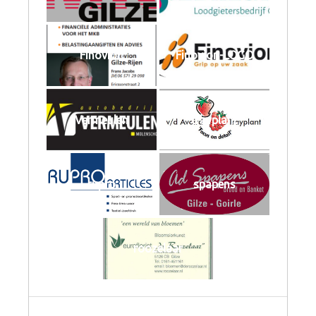
Finovion
Finovion-LOGO
Vermeulen
trayplant
rupro
spapens
roozelaar