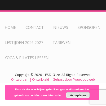
HOME
CONTACT
NIEUWS
SPONSOREN
LESTIJDEN 2026 2027
TARIEVEN
YOGA & PILATES LESSEN
Copyright ©
2026 - FSD-Gilze. All Rights Reserved.
Ontworpen | Ontwikkeld | Gehost door Yourcloudweb
Door de site te te blijven gebruiken, gaat u akkoord met het
Accepteren
gebruik van cookies.
meer informatie