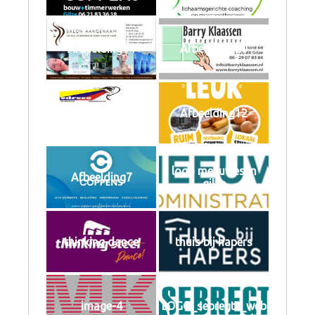
Afbeelding14
Afbeelding20
Afbeelding8
Afbeelding12
logo meeuwesen
Afbeelding7
gilze
thinking dance
thuis bij hapers
image-4
LOGO_sebregts_web