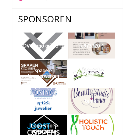
SPONSOREN
DVC logo grijs 512
fc973720-1
spapen-
3-g-afbeeldingen
timmerwerken
Schermopname 11-
tamar
2-2026 102239
Logo-voor-
niewe-logo-holistic-
advertentie
touch