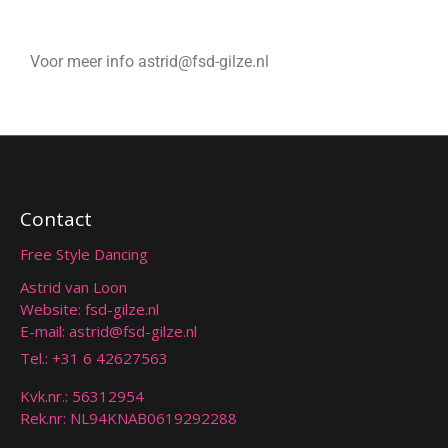
Voor meer info
astrid@fsd-gilze.nl
Contact
Free Style Dancing
Astrid van Loon
Website: fsd-gilze.nl
E-mail:
astrid@fsd-gilze.nl
Tel.:
+31 6 42627563
Kvk.nr.: 56312954
Rek.nr: NL94KNAB0619292288