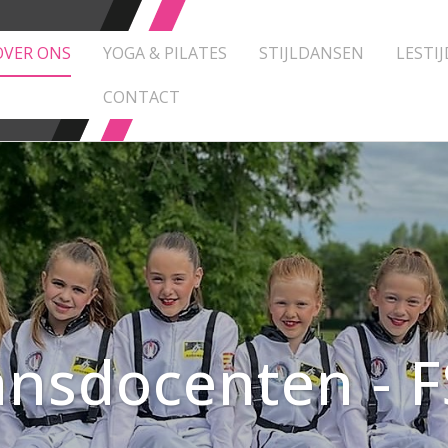
OVER ONS
YOGA & PILATES
STIJLDANSEN
LESTIJ
CONTACT
nsdocenten - 