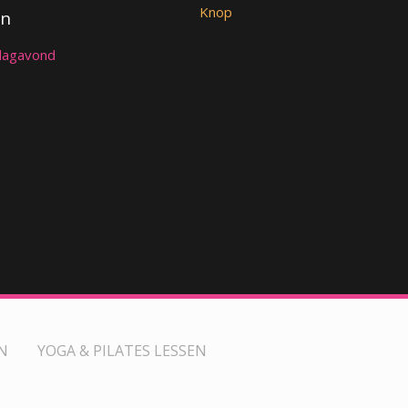
Knop
en
rdagavond
N
YOGA & PILATES LESSEN