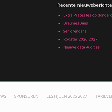
Recente nieuwsbericht
Extra Pilates les op donde
DreumesDans
Seniorendans
Rooster 2026 2027
Nieuwe data Audities
UWS
SPONSOREN
LESTIJDEN 2026 2027
TARIEVE