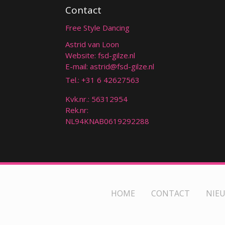
Contact
Free Style Dancing
Astrid van Loon
Website: fsd-gilze.nl
E-mail:
astrid@fsd-gilze.nl
Tel.:
+31 6 42627563
Kvk.nr.: 56312954
Rek.nr:
NL94KNAB0619292288
HOME
CONTACT
NIE