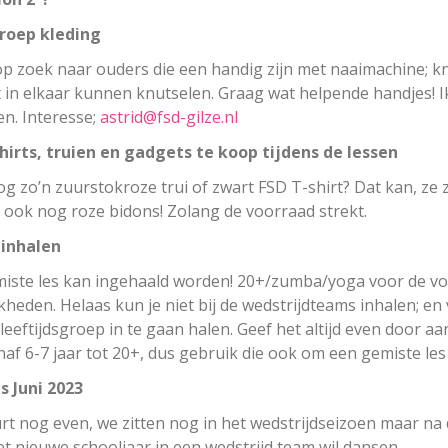
roep kleding
op zoek naar ouders die een handig zijn met naaimachine; kn
 in elkaar kunnen knutselen. Graag wat helpende handjes! Ik 
n. Interesse;
astrid@fsd-gilze.nl
hirts, truien en gadgets te koop tijdens de lessen
og zo’n zuurstokroze trui of zwart FSD T-shirt? Dat kan, ze z
ook nog roze bidons! Zolang de voorraad strekt.
 inhalen
iste les kan ingehaald worden! 20+/zumba/yoga voor de volw
kheden. Helaas kun je niet bij de wedstrijdteams inhalen; en 
leeftijdsgroep in te gaan halen. Geef het altijd even door aan
naf 6-7 jaar tot 20+, dus gebruik die ook om een gemiste les 
s Juni 2023
rt nog even, we zitten nog in het wedstrijdseizoen maar na de
het nieuwe schooljaar in een wedstrijd team wil dansen.