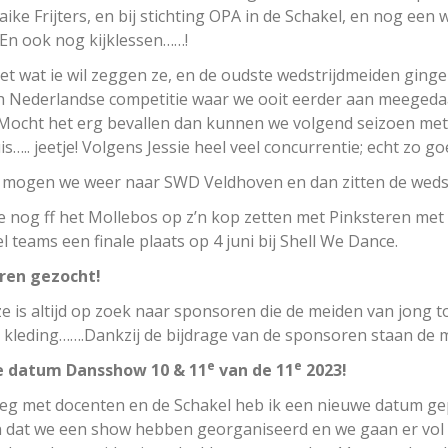
ike Frijters, en bij stichting OPA in de Schakel, en nog een
 En ook nog kijklessen……!
oet wat ie wil zeggen ze, en de oudste wedstrijdmeiden ginge
h Nederlandse competitie waar we ooit eerder aan meegedaa
Mocht het erg bevallen dan kunnen we volgend seizoen met
is….. jeetje! Volgens Jessie heel veel concurrentie; echt zo 
l mogen we weer naar SWD Veldhoven en dan zitten de wedst
 nog ff het Mollebos op z’n kop zetten met Pinksteren met
l teams een finale plaats op 4 juni bij Shell We Dance.
ren gezocht!
ze is altijd op zoek naar sponsoren die de meiden van jong 
s, kleding…….Dankzij de bijdrage van de sponsoren staan de m
e
e
 datum Dansshow 10 & 11
van de 11
2023!
leg met docenten en de Schakel heb ik een nieuwe datum gep
 dat we een show hebben georganiseerd en we gaan er vol 