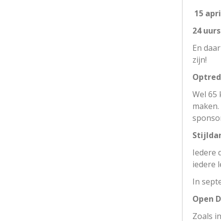
15 apri
24 uurs
En daar
zijn!
Optred
Wel 65 
maken. 
sponsor
Stijlda
Iedere 
iedere 
In sept
Open D
Zoals i