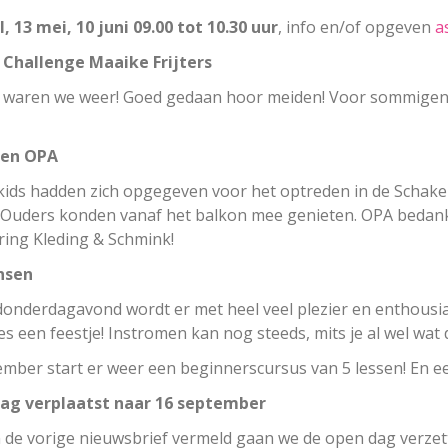
l, 13 mei, 10 juni 09.00 tot 10.30 uur
, info en/of opgeven
a
 Challenge Maaike Frijters
 waren we weer! Goed gedaan hoor meiden! Voor sommigen h
en OPA
kids hadden zich opgegeven voor het optreden in de Schake
Ouders konden vanaf het balkon mee genieten. OPA bedankt 
ing Kleding & Schmink!
nsen
donderdagavond wordt er met heel veel plezier en enthous
les een feestje! Instromen kan nog steeds, mits je al wel wat
ember start er weer een beginnerscursus van 5 lessen! En ee
ag verplaatst naar 16 september
n de vorige nieuwsbrief vermeld gaan we de open dag verzet