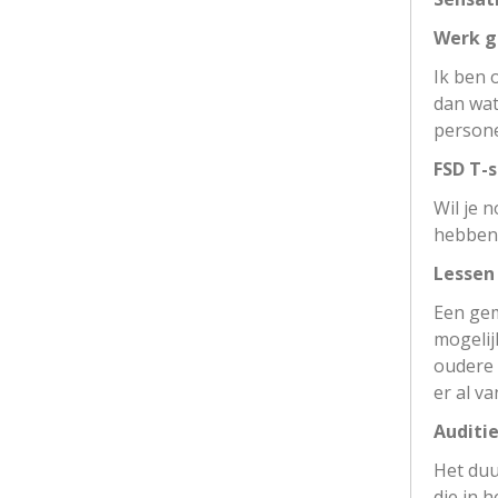
Werk g
Ik ben 
dan wat
persone
FSD T-s
Wil je n
hebben 
Lessen
Een gem
mogelij
oudere 
er al va
Auditie
Het duu
die in 