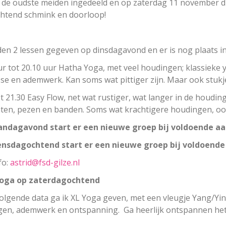
de oudste meiden ingedeeld en op zaterdag 11 november dr
chtend schmink en doorloop!
en 2 lessen gegeven op dinsdagavond en er is nog plaats i
ur tot 20.10 uur Hatha Yoga, met veel houdingen; klassieke y
se en ademwerk. Kan soms wat pittiger zijn. Maar ook stukje
ot 21.30 Easy Flow, net wat rustiger, wat langer in de houdin
ten, pezen en banden. Soms wat krachtigere houdingen, oo
ndagavond start er een nieuwe groep bij voldoende a
nsdagochtend start er een nieuwe groep bij voldoend
fo:
astrid@fsd-gilze.nl
Yoga op zaterdagochtend
olgende data ga ik XL Yoga geven, met een vleugje Yang/Yin,
en, ademwerk en ontspanning. Ga heerlijk ontspannen het w