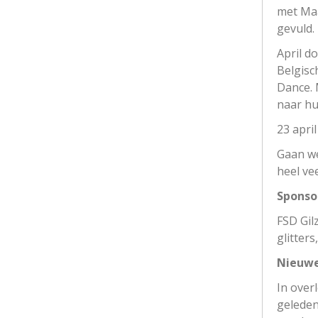
met Maa
gevuld.
April d
Belgisc
Dance. 
naar hu
23 apri
Gaan we
heel vee
Sponso
FSD Gil
glitter
Nieuwe
In over
geleden