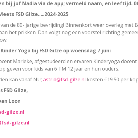
 bij juf Nadia via de app; vermeld naam, en leeftijd. 0
Meets FSD Gilze…..2024-2025
 van de 80- jarige bevrijding! Binnenkort weer overleg met 
 aan het prikken. Dan volgt nog een voorstel richting gemeen
ow.
Kinder Yoga bij FSD Gilze op woensdag 7 juni
cent Marieke, afgestudeerd en ervaren Kinderyoga docent 
p geven voor kids van 6 TM 12 jaar en hun ouders.
den kan vanaf NU;
astrid@fsd-gilze.nl
kosten €19.50 per kop
 FSD Gilze,
van Loon
d-gilze.nl
fsd-gilze.nl