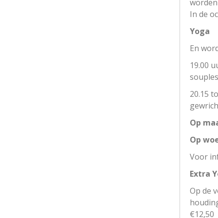
worden 
In de o
Yoga
En word
19.00 u
souples
20.15 t
gewrich
Op maa
Op woe
Voor in
Extra 
Op de v
houding
€12,50