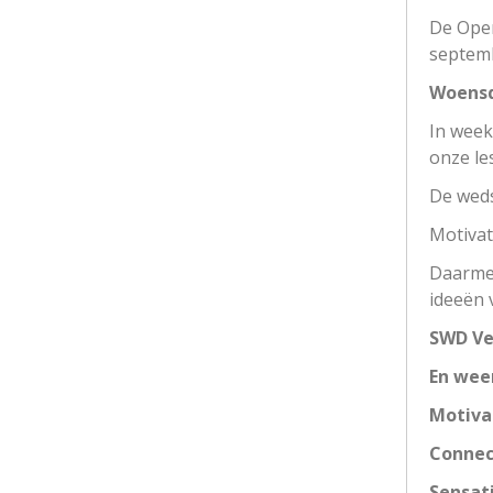
De Open
septemb
Woensd
In week
onze le
De weds
Motivat
Daarmee
ideeën 
SWD Ve
En weer
Motiva
Connec
Sensat