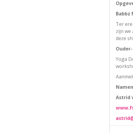
Opgeven
Babbz 
Ter ere
zijn we
deze sh
Ouder- 
Yoga Do
worksho
Aanmel
Namens
Astrid 
www.fs
astrid@