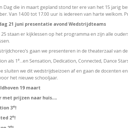
 Dag die in maart gepland stond ter ere van het 15 jarig b
er. Van 14.00 tot 17.00 uur is iedereen van harte welkom. 
ag 21 juni presentatie avond Wedstrijdteams
 25 staan er kijklessen op het programma en zijn alle ouder
ssen.
trijdchoreo’s gaan we presenteren in de theaterzaal van d
e
ion als 1
…en Sensation, Dedication, Connected, Dance Stars
 sluiten we dit wedstrijdseizoen af en gaan de docenten en 
voor het nieuwe schooljaar.
ldhoven 19 maart
 met prijzen naar huis….
e
tion 3
!
e
ted 2
!
e
ion 2
!