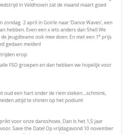
 wedstrijd in Veldhoven zat de maand maart goed
n zondag 2 april in Goirle naar ‘Dance Waves’, een
n hebben. Even een x iets anders dan Shell We
e
 de jeugdteams ook mee doen. En met een 1
prijs
goed gedaan meiden!
rijden erop.
 alle FSD groepen en dan hebben we hopelijk voor
tot oud een hart onder de riem steken….schmink,
eiden altijd te shinen op het podium!
rikt voor onze dansshows. Dan is het 1,5 jaar
voor. Save the Date! Op vrijdagavond 10 november