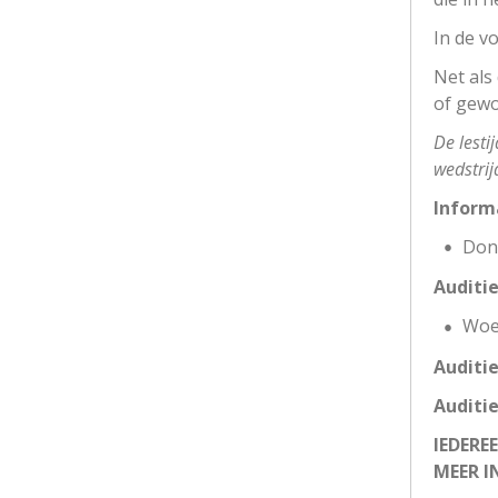
In de v
Net als 
of gewo
De lesti
wedstri
Informa
Dond
Auditie
Woen
Auditie
Auditie
IEDERE
MEER I