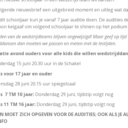
olgende nieuwsbrief een uitgebreid moment en uitleg wat da
dit schooljaar kun je vanaf 7 jaar auditie doen. De audities de
on keigaaf om volgend schooljaar te shinen op het podium g
jden van de wedstrijdteams blijven ongewijzigd! Maar geef op tijd
jddansen dan moeten we passen en meten met de lestijden.
tie avond ouders voor alle kids die willen wedstrijdda
erdag 15 juni 20.30 uur in de Schakel
s voor 17 jaar en ouder
sdag 28 juni 20.15 uur spiegelzaal
s 7 TM 10 jaar:
Donderdag 29 juni, tijdstip volgt nog
s 11 TM 16 jaar:
Donderdag 29 juni, tijdstip volgt nog
EN MOET ZICH OPGEVEN VOOR DE AUDITIES; OOK ALS JE A
NFO