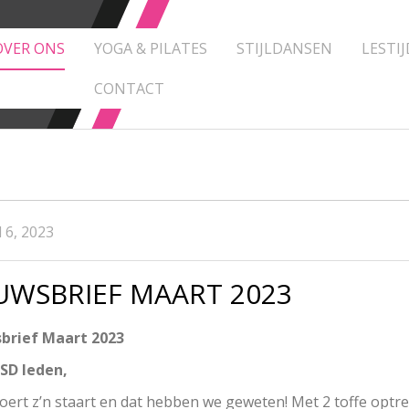
OVER ONS
YOGA & PILATES
STIJLDANSEN
LESTIJ
CONTACT
l 6, 2023
UWSBRIEF MAART 2023
brief Maart 2023
SD leden,
oert z’n staart en dat hebben we geweten! Met 2 toffe optr