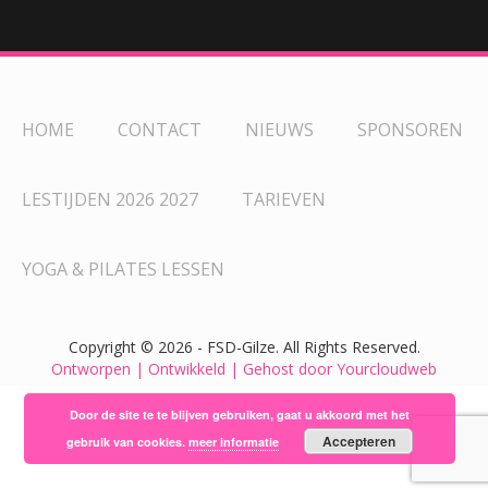
HOME
CONTACT
NIEUWS
SPONSOREN
LESTIJDEN 2026 2027
TARIEVEN
YOGA & PILATES LESSEN
Copyright ©
2026 - FSD-Gilze. All Rights Reserved.
Ontworpen | Ontwikkeld | Gehost door Yourcloudweb
Door de site te te blijven gebruiken, gaat u akkoord met het
Accepteren
gebruik van cookies.
meer informatie