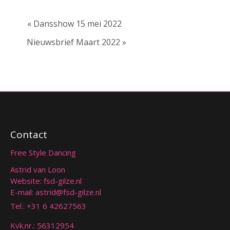
« Dansshow 15 mei 2022
Nieuwsbrief Maart 2022 »
Contact
Free Style Dancing
Astrid van Loon
Website: fsd-gilze.nl
E-mail:
astrid@fsd-gilze.nl
Tel.:
+31 6 42627563
Kvk.nr.: 56312954