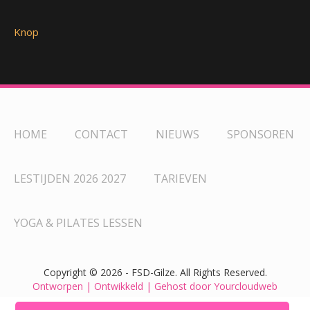
Knop
HOME
CONTACT
NIEUWS
SPONSOREN
LESTIJDEN 2026 2027
TARIEVEN
YOGA & PILATES LESSEN
Copyright ©
2026 - FSD-Gilze. All Rights Reserved.
Ontworpen | Ontwikkeld | Gehost door Yourcloudweb