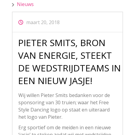
Nieuws
maart 20, 2018
PIETER SMITS, BRON
VAN ENERGIE, STEEKT
DE WEDSTRIJDTEAMS IN
EEN NIEUW JASJE!
Wij willen Pieter Smits bedanken voor de
sponsoring van 30 truien; waar het Free
Style Dancing logo op staat en uiteraard
het logo van Pieter.
Erg sportief om de meiden in een nieuwe
‘jasje’ te steken zodat wij met wedstrijden