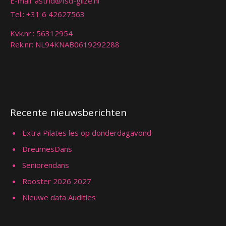
E-mail:
astrid@fsd-gilze.nl
Tel.:
+31 6 42627563
Kvk.nr.: 56312954
Rek.nr: NL94KNAB0619292288
Recente nieuwsberichten
Extra Pilates les op donderdagavond
DreumesDans
Seniorendans
Rooster 2026 2027
Nieuwe data Audities